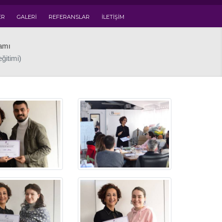
ER
GALERI
REFERANSLAR
İLETIŞIM
ramı
ğitimi)